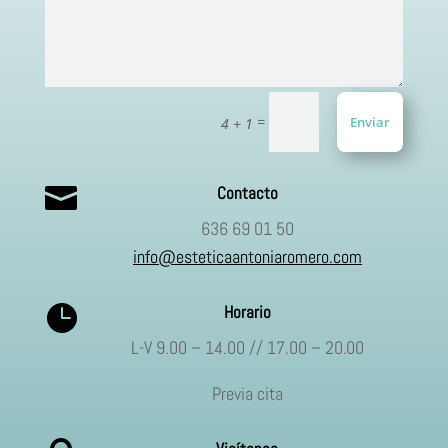
=
Enviar
4 + 1

Contacto
636 69 01 50
info@esteticaantoniaromero.com

Horario
L-V 9.00 – 14.00 // 17.00 – 20.00
Previa cita